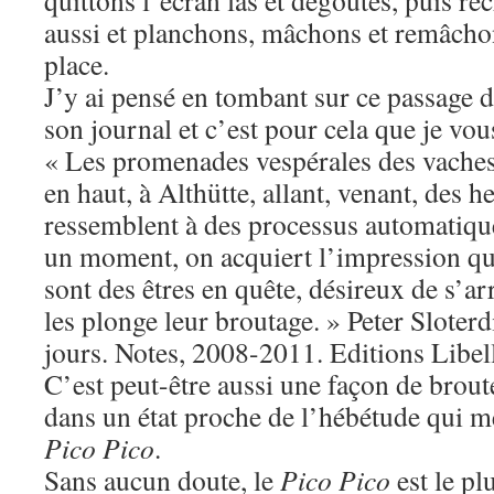
quittons l’écran las et dégoûtés, puis r
aussi et planchons, mâchons et remâcho
place.
J’y ai pensé en tombant sur ce passage d
son journal et c’est pour cela que je vou
« Les promenades vespérales des vaches à 
en haut, à Althütte, allant, venant, des h
ressemblent à des processus automatique
un moment, on acquiert l’impression q
sont des êtres en quête, désireux de s’a
les plonge leur broutage. » Peter Sloterdi
jours. Notes, 2008-2011. Editions Libel
C’est peut-être aussi une façon de broute
dans un état proche de l’hébétude qui m
Pico Pico
.
Sans aucun doute, le
Pico Pico
est le pl