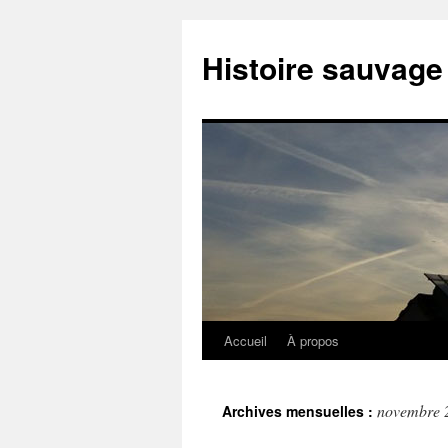
Histoire sauvage
Accueil
À propos
Aller
au
novembre 
Archives mensuelles :
contenu