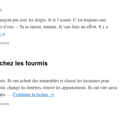
e
ngent pas avec les doigts. Je te l’assure. C’est toujours une
d’eux. – Tu as raison, maman. Je vais faire un effort. Il y a
e
→
sur
fermés
Cannibales
heureux
chez les fourmis
ivés. Ils ont acheté des immeubles et chassé les locataires pour
eint, changé les fenêtres, rénové les appartements. Ils ont viré aussi
emps, …
Continuer la lecture
→
sur
fermés
Pas
d’embouteillages
chez
les