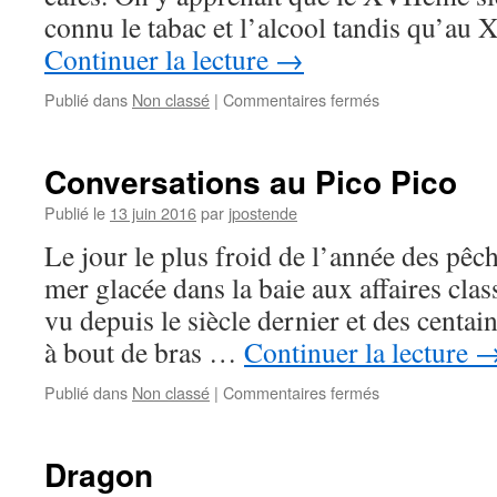
connu le tabac et l’alcool tandis qu’au
Continuer la lecture
→
sur
Publié dans
Non classé
|
Commentaires fermés
Triste
comme
une
Conversations au Pico Pico
mouche
en
Publié le
13 juin 2016
par
jpostende
hiver
Le jour le plus froid de l’année des pêc
mer glacée dans la baie aux affaires class
vu depuis le siècle dernier et des centai
à bout de bras …
Continuer la lecture
sur
Publié dans
Non classé
|
Commentaires fermés
Conversations
au
Pico
Dragon
Pico