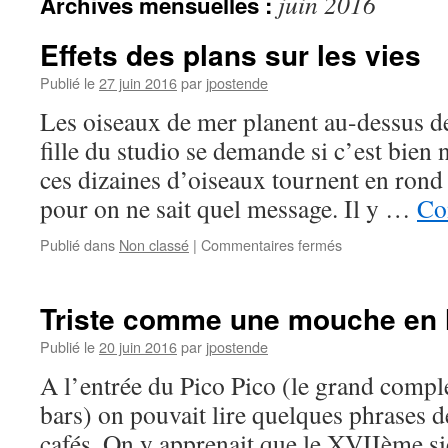
juin 2016
Archives mensuelles :
Effets des plans sur les vies
Publié le
27 juin 2016
par
jpostende
Les oiseaux de mer planent au-dessus d
fille du studio se demande si c’est bien 
ces dizaines d’oiseaux tournent en rond 
pour on ne sait quel message. Il y …
Co
sur
Publié dans
Non classé
|
Commentaires fermés
Effets
des
plans
Triste comme une mouche en 
sur
les
Publié le
20 juin 2016
par
jpostende
vies
A l’entrée du Pico Pico (le grand compl
bars) on pouvait lire quelques phrases d
cafés. On y apprenait que le XVIIème siè