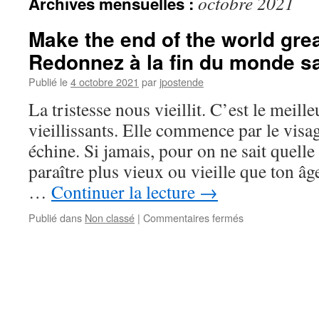
octobre 2021
Archives mensuelles :
Make the end of the world grea
Redonnez à la fin du monde sa
Publié le
4 octobre 2021
par
jpostende
La tristesse nous vieillit. C’est le meill
vieillissants. Elle commence par le visa
échine. Si jamais, pour on ne sait quelle
paraître plus vieux ou vieille que ton â
…
Continuer la lecture
→
sur
Publié dans
Non classé
|
Commentaires fermés
Make
the
end
of
the
world
great