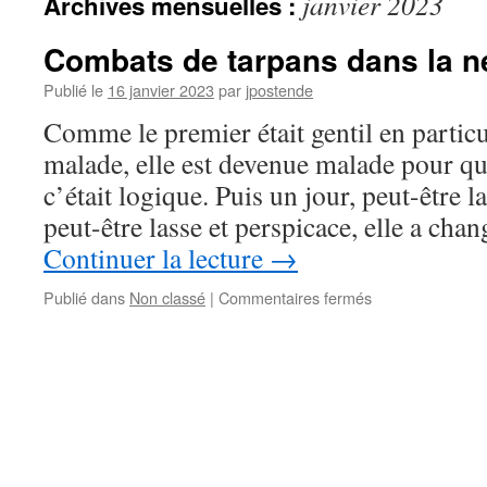
janvier 2023
Archives mensuelles :
Combats de tarpans dans la n
Publié le
16 janvier 2023
par
jpostende
Comme le premier était gentil en particul
malade, elle est devenue malade pour qu’i
c’était logique. Puis un jour, peut-être 
peut-être lasse et perspicace, elle a ch
Continuer la lecture
→
sur
Publié dans
Non classé
|
Commentaires fermés
Combats
de
tarpans
dans
la
neige