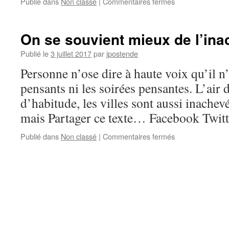
sur
Publié dans
Non classé
|
Commentaires fermés
Trop
travailleur
pour
On se souvient mieux de l’in
être
efficace
Publié le
3 juillet 2017
par
jpostende
Personne n’ose dire à haute voix qu’il n
pensants ni les soirées pensantes. L’air
d’habitude, les villes sont aussi inache
mais Partager ce texte… Facebook Twit
sur
Publié dans
Non classé
|
Commentaires fermés
On
se
souvient
mieux
de
l’inachevé