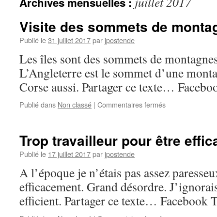
juillet 2017
Archives mensuelles :
Visite des sommets de monta
Publié le
31 juillet 2017
par
jpostende
Les îles sont des sommets de montagnes
L’Angleterre est le sommet d’une monta
Corse aussi. Partager ce texte… Facebo
sur
Publié dans
Non classé
|
Commentaires fermés
Visite
des
sommets
Trop travailleur pour être effi
de
montagne
Publié le
17 juillet 2017
par
jpostende
en
A l’époque je n’étais pas assez paresseux
bateau
efficacement. Grand désordre. J’ignora
efficient. Partager ce texte… Facebook 