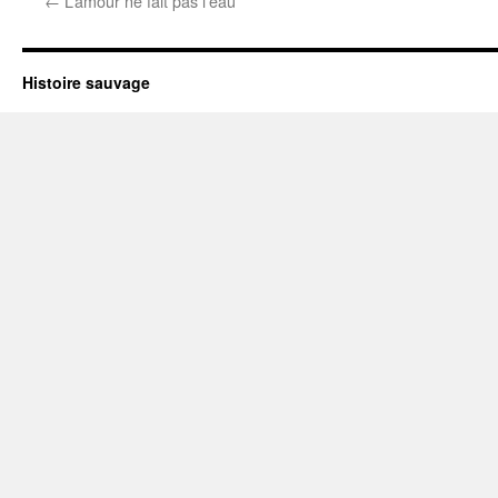
←
L’amour ne fait pas l’eau
Histoire sauvage