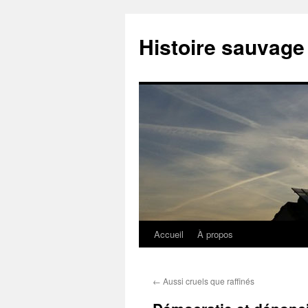
Histoire sauvage
Accueil
À propos
Aller
au
←
Aussi cruels que raffinés
contenu