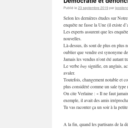
Démocratie et dénonc
Publié le
23 septembre 2019
par
jposten
Selon les dernières études sur Notre
enquête ne fasse la Une (il existe d
Les experts assurent que les enquête
nouvelles.
Là-dessus, ils sont de plus en plus n
oublier que vendre est synonyme de 
Jamais les vendus n’ont été autant tr
Le verbe
buy
signifie, en anglais, ac
avaler.
Toutefois, changement notable et co
plus considéré comme un sale type m
On cite Verlaine : « Il ne faut jamai
exemple, il avait des amis irréproch
Tu vas raconter ça un soir à la petit
A la fin, quand les partisans de la d