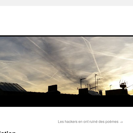
Les hackers en ont ruiné des poèmes
→