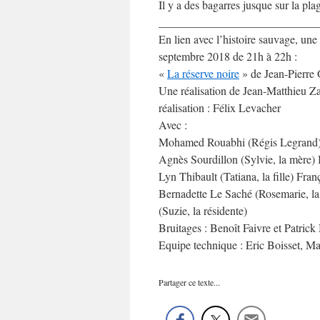
Il y a des bagarres jusque sur la pla
____________________________
En lien avec l’histoire sauvage, une
septembre 2018 de 21h à 22h :
«
La réserve noire
» de Jean-Pierre
Une réalisation de Jean-Matthieu Zah
réalisation : Félix Levacher
Avec :
Mohamed Rouabhi (Régis Legrand) P
Agnès Sourdillon (Sylvie, la mère) B
Lyn Thibault (Tatiana, la fille) Fra
Bernadette Le Saché (Rosemarie, la
(Suzie, la résidente)
Bruitages : Benoît Faivre et Patrick
Equipe technique : Eric Boisset, M
Partager ce texte...