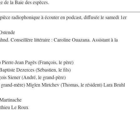
ge de la Baie des espèces.
________________________________________________________
 pièce radiophonique à écouter en podcast, diffusée le samedi 1er
 Ostende
nd. Conseillère littéraire : Caroline Ouazana. Assistant à la
ierre-Jean Pagès (François, le père)
aptiste Dezerces (Sébastien, le fils)
nçois Siener (André, le grand-père)
 grand-mère) Miglen Mirtchev (Thomas, le résident) Lara Bruhl
 Martinache
athieu Le Roux