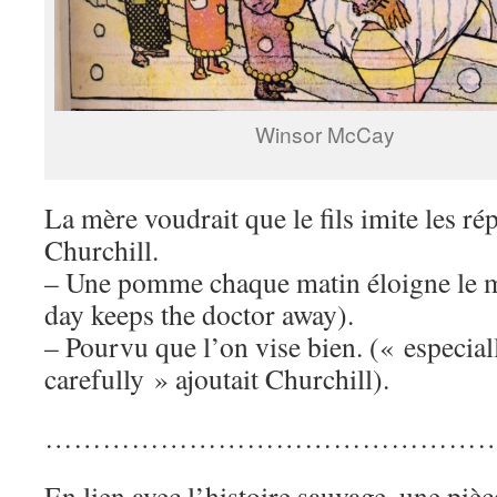
Winsor McCay
La mère voudrait que le fils imite les r
Churchill.
– Une pomme chaque matin éloigne le m
day keeps the doctor away).
– Pourvu que l’on vise bien. (« especial
carefully » ajoutait Churchill).
…………………………………………
En lien avec l’histoire sauvage, une piè